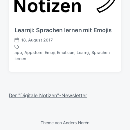
Learnji: Sprachen lernen mit Emojis
18. August 2017
V
e
app
,
Appstore
,
Emoji
,
Emoticon
,
Learnji
,
Sprachen
r
S
lernen
ö
c
f
h
f
l
e
a
n
g
t
w
Der "Digitale Notizen"-Newsletter
l
ö
i
r
c
t
h
e
u
Theme von
Anders Norén
r
n