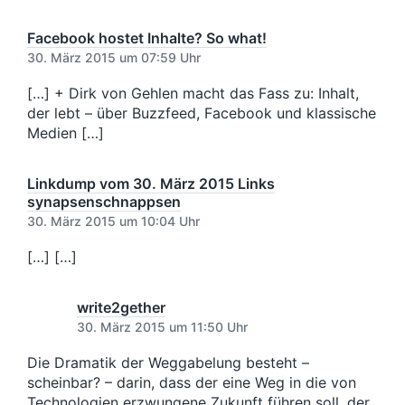
e
n
a
e
r
t
r
Facebook hostet Inhalte? So what!
B
u
B
e
30. März 2015 um 07:59 Uhr
m
e
i
i
[…] + Dirk von Gehlen macht das Fass zu: Inhalt,
t
t
r
der lebt – über Buzzfeed, Facebook und klassische
r
a
Medien […]
a
g
g
:
:
Linkdump vom 30. März 2015 Links
synapsenschnappsen
30. März 2015 um 10:04 Uhr
[…] […]
write2gether
30. März 2015 um 11:50 Uhr
Die Dramatik der Weggabelung besteht –
scheinbar? – darin, dass der eine Weg in die von
Technologien erzwungene Zukunft führen soll, der