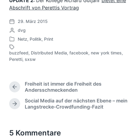
UPDATE 2:
Der Kollege Richard Gutjahr
bietet eine
Abschrift von Perettis Vortrag
29. März 2015
V
G
dvg
e
e
r
Netz
,
Politik
,
Print
V
s
ö
e
c
f
buzzfeed
,
Distributed Media
,
facebook
,
new york times
,
r
h
S
f
Peretti
,
sxsw
ö
r
c
e
f
i
h
n
f
e
l
t
e
b
a
l
Freiheit ist immer die Freiheit des
n
e
g
i
V
Andersschmeckenden
t
n
w
c
o
l
Social Media auf der nächsten Ebene – mein
v
ö
r
h
N
i
Langstrecke-Crowdfunding-Fazit
o
h
r
u
ä
c
e
n
t
n
c
h
r
e
g
h
t
i
r
s
s
5 Kommentare
i
g
d
t