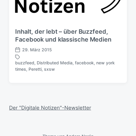
Inhalt, der lebt – über Buzzfeed,
Facebook und klassische Medien
29. März 2015
V
e
buzzfeed
,
Distributed Media
,
facebook
,
new york
r
S
times
,
Peretti
,
sxsw
ö
c
f
h
f
l
e
a
n
g
t
w
Der "Digitale Notizen"-Newsletter
l
ö
i
r
c
t
h
e
u