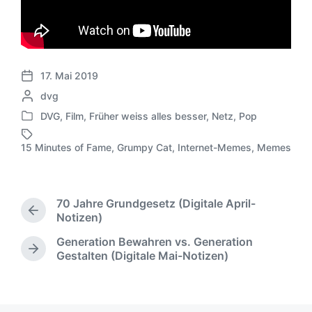
17. Mai 2019
V
G
dvg
e
e
r
DVG
,
Film
,
Früher weiss alles besser
,
Netz
,
Pop
V
s
ö
e
c
f
15 Minutes of Fame
,
Grumpy Cat
,
Internet-Memes
,
Memes
S
r
h
f
c
ö
r
e
h
f
i
n
l
f
e
t
70 Jahre Grundgesetz (Digitale April-
a
e
b
l
V
Notizen)
g
n
e
i
o
w
t
Generation Bewahren vs. Generation
n
r
c
ö
N
l
Gestalten (Digitale Mai-Notizen)
v
h
h
r
ä
i
e
o
u
t
c
c
r
n
n
e
h
h
i
g
r
s