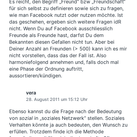
i
Es reicht, den Begriff „Freund“ bzw „Freundschaft“
t
m
t
für sich selbst zu definieren sowie sich zu fragen,
r
r
wie man Facebook nutzt oder nutzen möchte. Ist
a
a
das geschehen, ergeben sich weitere Fragen idR
g
g
:
nicht. Wenn Du auf Facebook ausschliesslich
:
Freunde als Freunde hast, darfst Du dem
Bekannten diesen Gefallen nicht tun. Aber bei
Deiner Anzahl an Freunden (> 500) kann ich es mir
nicht vorstellen, dass das der Fall ist. Also
harmoniefolgend annehmen und, falls doch mal
eine Phase der Ordnung auftritt,
aussortieren/kündigen.
vera
28. August 2011 um 15:12 Uhr
Ebenso kannst du die Frage nach der Bedeutung
von
sozial
in „soziales Netzwerk“ stellen. Soziales
Verhalten könnte ja auch bedeuten, den Wunsch zu
erfüllen. Trotzdem finde ich die Methode