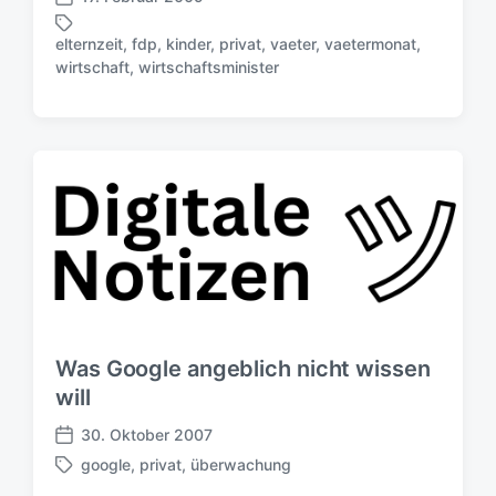
V
t
e
u
elternzeit
,
fdp
,
kinder
,
privat
,
vaeter
,
vaetermonat
,
r
S
m
wirtschaft
,
wirtschaftsminister
ö
c
f
h
f
l
e
a
n
g
t
w
l
ö
i
r
c
t
h
e
u
r
n
g
Was Google angeblich nicht wissen
s
will
d
a
30. Oktober 2007
V
t
google
,
privat
,
überwachung
e
u
S
r
m