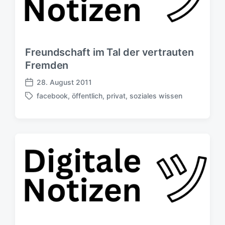
Freundschaft im Tal der vertrauten
Fremden
28. August 2011
V
facebook
,
öffentlich
,
privat
,
soziales wissen
e
S
r
c
ö
h
f
l
f
a
e
g
n
w
t
ö
l
r
i
t
c
e
h
r
u