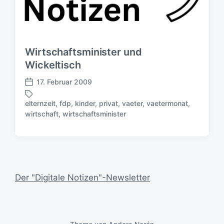
Wirtschaftsminister und
Wickeltisch
17. Februar 2009
V
e
elternzeit
,
fdp
,
kinder
,
privat
,
vaeter
,
vaetermonat
,
r
S
wirtschaft
,
wirtschaftsminister
ö
c
f
h
f
l
e
a
n
g
t
w
Der "Digitale Notizen"-Newsletter
l
ö
i
r
c
t
h
e
u