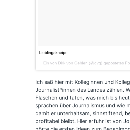
Lieblingskneipe
Ein von Dirk von Gehlen (@dvg) gepostetes F
Ich saß hier mit Kolleginnen und Kolle
Journalist*innen des Landes zählen. W
Flaschen und taten, was mich bis heute
sprachen über Journalismus und wie 
damit er unterhaltsam, sinnstiftend, 
profitabel bleibt. Hier erfuhr ist von
hörte die ersten Ideen zum Bezahlmode