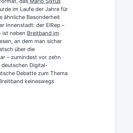
format, das
Mario Sixtus
urde im Laufe der Jahre für
ne ähnliche Besonderheit
r Innenstadt: der ElRep –
 ist neben
Breitband im
esen, an dem man sicher
tsch über die
war – zumindest vor zehn
 deutschen Digital-
deutsche Debatte zum Thema
 Breitband keineswegs