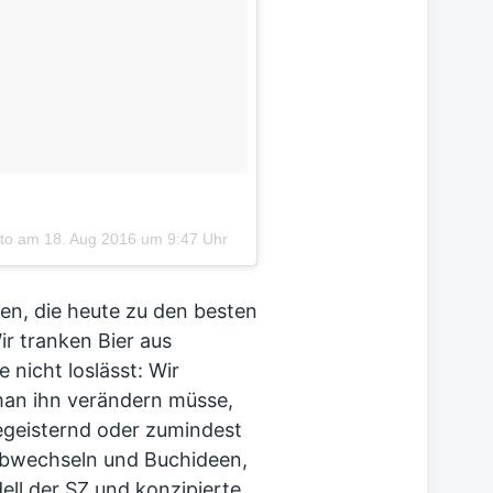
oto am
18. Aug 2016 um 9:47 Uhr
gen, die heute zu den besten
ir tranken Bier aus
 nicht loslässt: Wir
man ihn verändern müsse,
begeisternd oder zumindest
 Jobwechseln und Buchideen,
ll der SZ und konzipierte