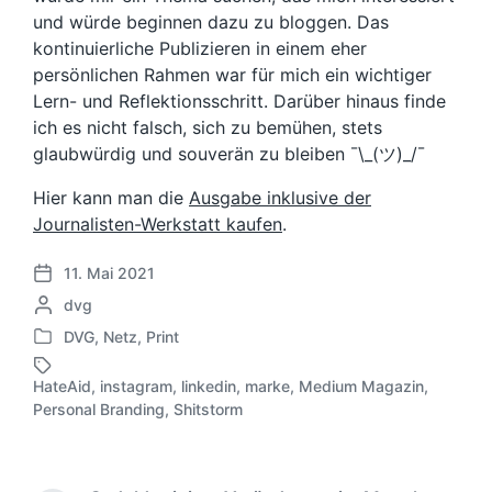
und würde beginnen dazu zu bloggen. Das
kontinuierliche Publizieren in einem eher
persönlichen Rahmen war für mich ein wichtiger
Lern- und Reflektionsschritt. Darüber hinaus finde
ich es nicht falsch, sich zu bemühen, stets
glaubwürdig und souverän zu bleiben ¯\_(ツ)_/¯
Hier kann man die
Ausgabe inklusive der
Journalisten-Werkstatt kaufen
.
11. Mai 2021
V
G
dvg
e
e
r
DVG
,
Netz
,
Print
V
s
ö
e
c
f
HateAid
,
instagram
,
linkedin
,
marke
,
Medium Magazin
,
r
h
S
f
Personal Branding
,
Shitstorm
ö
r
c
e
f
i
h
n
f
e
l
t
e
b
a
l