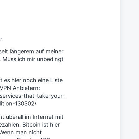
s
t
e
r
B
e
i
r
t
r
eit längerem auf meiner
a
t. Muss ich mir unbedingt
g
:
 es hier noch eine Liste
 VPN Anbietern:
services-that-take-your-
ition-130302/
 überall im Internet mit
zahlen. Bitcoin ist hier
 (Wenn man nicht