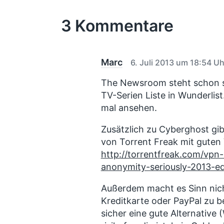
e
h
h
e
n
r
t
u
r
3 Kommentare
i
i
n
g
n
g
e
r
s
B
Marc
6. Juli 2013 um 18:54 Uh
d
e
a
i
The Newsroom steht schon s
t
t
TV-Serien Liste in Wunderlis
u
r
mal ansehen.
a
m
g
Zusätzlich zu Cyberghost gibt
:
von Torrent Freak mit guten
http://torrentfreak.com/vpn-
anonymity-seriously-2013-ed
Außerdem macht es Sinn nicht
Kreditkarte oder PayPal zu be
sicher eine gute Alternative