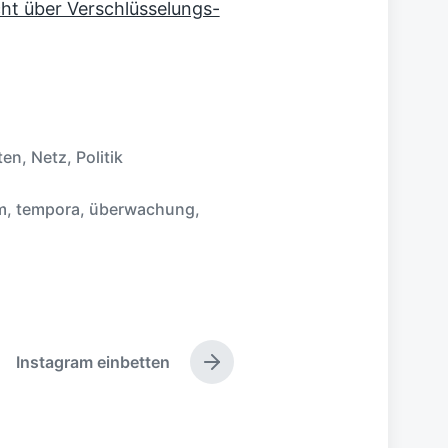
ht über Verschlüsselungs-
ten
,
Netz
,
Politik
m
,
tempora
,
überwachung
,
Instagram einbetten
N
ä
c
h