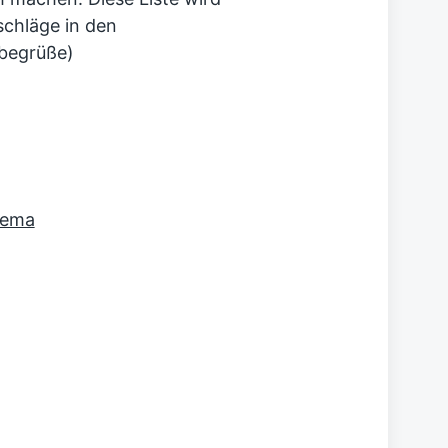
schläge in den
begrüße)
eema