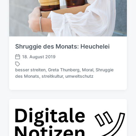
Shruggie des Monats: Heuchelei
18. August 2019
V
e
besser streiten
,
Greta Thunberg
,
Moral
,
Shruggie
r
S
des Monats
,
streitkultur
,
umweltschutz
ö
c
f
h
f
l
e
a
n
g
t
w
l
ö
i
r
c
t