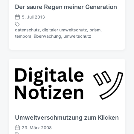
g
Der saure Regen meiner Generation
s
d
5. Juli 2013
V
a
e
t
datenschutz
,
digitaler umweltschutz
,
prism
,
r
S
u
tempora
,
überwachung
,
umweltschutz
ö
c
m
f
h
f
l
e
a
n
g
t
w
l
ö
i
r
c
t
h
e
u
r
n
g
Umweltverschmutzung zum Klicken
s
d
23. März 2008
V
a