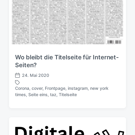
Wo bleibt die Titelseite für Internet-
Seiten?
24. Mai 2020
V
e
Corona
,
cover
,
Frontpage
,
instagram
,
new york
r
S
times
,
Seite eins
,
taz
,
Titelseite
ö
c
f
h
f
l
e
a
n
g
t
w