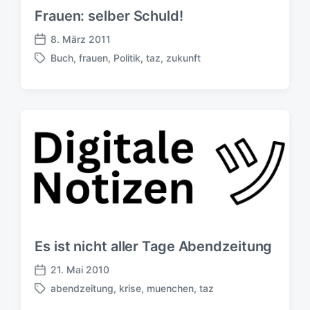
u
Frauen: selber Schuld!
n
g
8. März 2011
V
s
Buch
,
frauen
,
Politik
,
taz
,
zukunft
e
d
S
r
a
c
ö
t
h
f
u
l
f
m
a
e
g
n
w
t
ö
l
r
i
t
c
e
h
r
u
Es ist nicht aller Tage Abendzeitung
n
g
21. Mai 2010
V
s
abendzeitung
,
krise
,
muenchen
,
taz
e
d
S
r
a
c