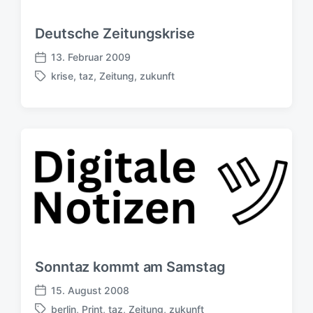
h
r
u
Deutsche Zeitungskrise
n
g
13. Februar 2009
V
s
krise
,
taz
,
Zeitung
,
zukunft
e
d
S
r
a
c
ö
t
h
f
u
l
f
m
a
e
g
n
w
t
ö
l
r
i
t
c
e
h
r
u
Sonntaz kommt am Samstag
n
g
15. August 2008
V
s
berlin
,
Print
,
taz
,
Zeitung
,
zukunft
e