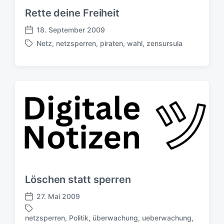
g
Rette deine Freiheit
s
d
18. September 2009
V
a
Netz
,
netzsperren
,
piraten
,
wahl
,
zensursula
e
S
t
r
c
u
ö
h
m
f
l
f
a
e
g
n
w
t
ö
l
r
i
t
c
e
h
r
u
Löschen statt sperren
n
g
27. Mai 2009
V
s
e
d
netzsperren
,
Politik
,
überwachung
,
ueberwachung
,
r
S
a