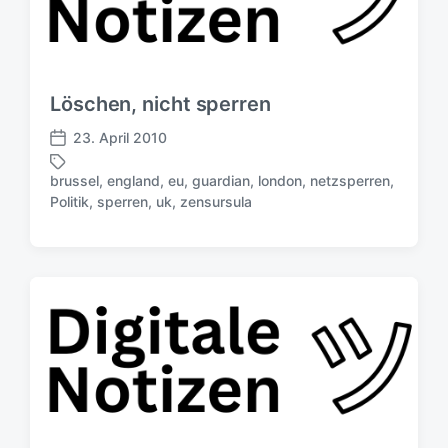
Löschen, nicht sperren
23. April 2010
V
e
brussel
,
england
,
eu
,
guardian
,
london
,
netzsperren
,
r
S
Politik
,
sperren
,
uk
,
zensursula
ö
c
f
h
f
l
e
a
n
g
t
w
l
ö
i
r
c
t
h
e
u
r
n