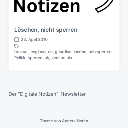
Löschen, nicht sperren
23. April 2010
V
e
brussel
,
england
,
eu
,
guardian
,
london
,
netzsperren
,
r
S
Politik
,
sperren
,
uk
,
zensursula
ö
c
f
h
f
l
e
a
n
g
t
w
Der "Digitale Notizen"-Newsletter
l
ö
i
r
c
t
h
e
u
Theme von
Anders Norén
r
n