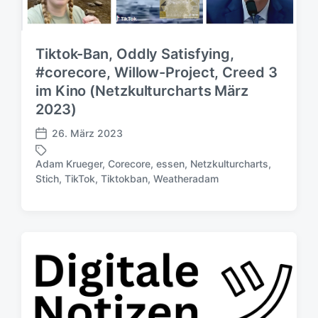
Tiktok-Ban, Oddly Satisfying,
#corecore, Willow-Project, Creed 3
im Kino (Netzkulturcharts März
2023)
26. März 2023
V
e
Adam Krueger
,
Corecore
,
essen
,
Netzkulturcharts
,
r
S
Stich
,
TikTok
,
Tiktokban
,
Weatheradam
ö
c
f
h
f
l
e
a
n
g
t
w
l
ö
i
r
c
t