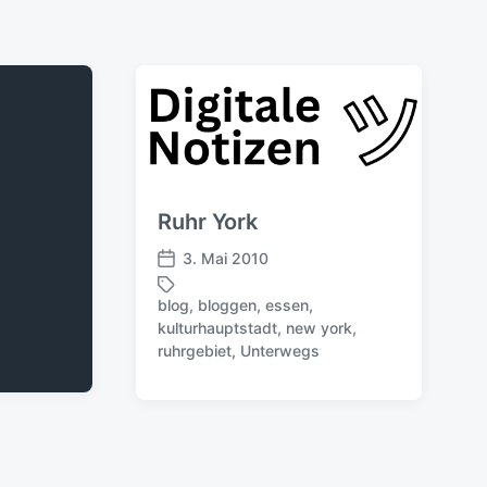
Ruhr York
3. Mai 2010
V
e
blog
,
bloggen
,
essen
,
r
kulturhauptstadt
,
new york
,
S
ö
ruhrgebiet
,
Unterwegs
c
f
h
f
l
e
a
n
g
t
w
l