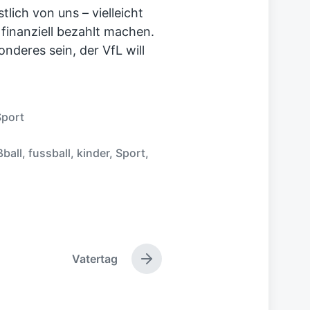
tlich von uns – vielleicht
finanziell bezahlt machen.
deres sein, der VfL will
Sport
ßball
,
fussball
,
kinder
,
Sport
,
Vatertag
N
ä
c
h