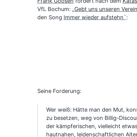
Frank Goosen
fordert nach dem
Kata
VfL Bochum:
„Gebt uns unseren Verein
den Song
Immer wieder aufstehn`
:
Seine Forderung:
Wer weiß: Hätte man den Mut, kon
zu besetzen, weg von Billig-Discou
der kämpferischen, vielleicht etwa
hautnahen, leidenschaftlichen Alte