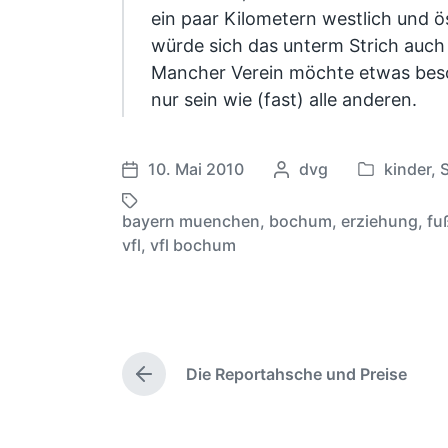
ein paar Kilometern westlich und ös
würde sich das unterm Strich auch 
Mancher Verein möchte etwas beson
nur sein wie (fast) alle anderen.
10. Mai 2010
G
dvg
kinder
,
V
V
e
e
e
s
bayern muenchen
,
bochum
,
erziehung
,
fu
r
r
S
c
vfl
,
vfl bochum
ö
ö
c
h
f
f
h
r
f
f
l
i
e
e
a
e
n
n
g
b
t
t
Die Reportahsche und Preise
w
V
e
l
l
o
ö
n
i
i
r
r
v
h
c
c