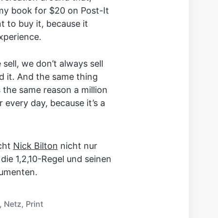
u my book for $20 on Post-It
 to buy it, because it
xperience.
sell, we don’t always sell
d it. And the same thing
 the same reason a million
r every day, because it’s a
cht
Nick Bilton
nicht nur
die 1,2,10-Regel und seinen
sumenten.
,
Netz
,
Print