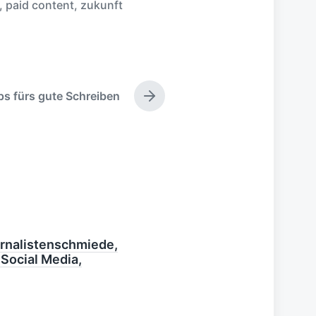
,
paid content
,
zukunft
ps fürs gute Schreiben
N
ä
c
h
s
t
e
r
B
e
i
urnalistenschmiede,
t
 Social Media,
r
a
g
: