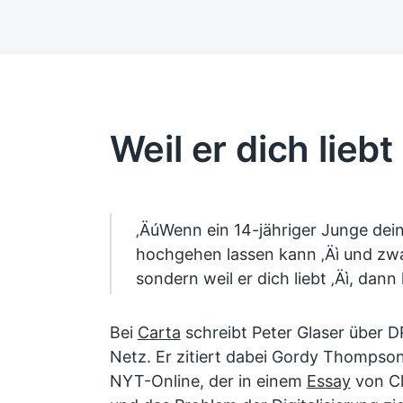
Weil er dich liebt
‚ÄúWenn ein 14-jähriger Junge dein 
hochgehen lassen kann ‚Äì und zwar
sondern weil er dich liebt ‚Äì, dann
Bei
Carta
schreibt Peter Glaser über 
Netz. Er zitiert dabei Gordy Thompso
NYT-Online, der in einem
Essay
von Cl