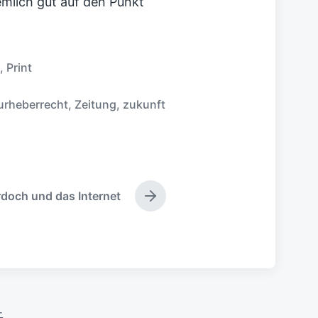
emlich gut auf den Punkt
,
Print
urheberrecht
,
Zeitung
,
zukunft
doch und das Internet
N
ä
c
h
s
t
e
r
-
B