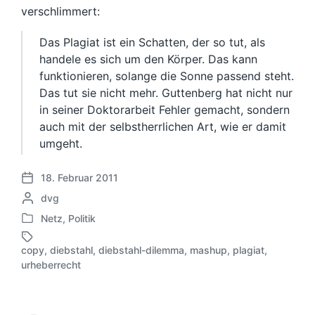
verschlimmert:
Das Plagiat ist ein Schatten, der so tut, als
handele es sich um den Körper. Das kann
funktionieren, solange die Sonne passend steht.
Das tut sie nicht mehr. Guttenberg hat nicht nur
in seiner Doktorarbeit Fehler gemacht, sondern
auch mit der selbstherrlichen Art, wie er damit
umgeht.
18. Februar 2011
V
G
dvg
e
e
r
Netz
,
Politik
V
s
ö
e
c
f
copy
,
diebstahl
,
diebstahl-dilemma
,
mashup
,
plagiat
,
r
h
S
f
urheberrecht
ö
r
c
e
f
i
h
n
f
e
l
t
e