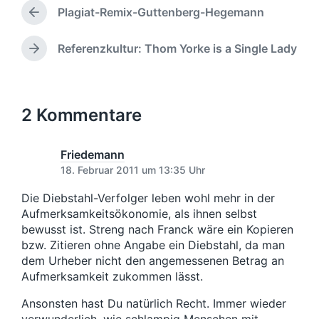
b
a
l
Plagiat-Remix-Guttenberg-Hegemann
n
e
g
V
i
t
n
o
w
c
l
r
v
ö
h
Referenzkultur: Thom Yorke is a Single Lady
N
i
h
o
r
u
ä
c
e
n
t
n
c
h
r
e
g
h
i
t
r
s
s
2 Kommentare
g
i
d
t
e
n
a
e
r
t
r
Friedemann
B
u
B
18. Februar 2011 um 13:35 Uhr
e
e
m
i
i
Die Diebstahl-Verfolger leben wohl mehr in der
t
t
Aufmerksamkeitsökonomie, als ihnen selbst
r
r
bewusst ist. Streng nach Franck wäre ein Kopieren
a
a
bzw. Zitieren ohne Angabe ein Diebstahl, da man
g
g
:
dem Urheber nicht den angemessenen Betrag an
:
Aufmerksamkeit zukommen lässt.
Ansonsten hast Du natürlich Recht. Immer wieder