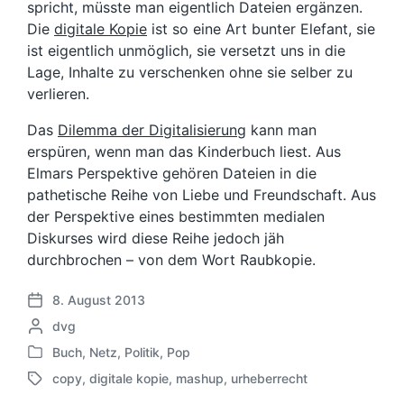
spricht, müsste man eigentlich Dateien ergänzen.
Die
digitale Kopie
ist so eine Art bunter Elefant, sie
ist eigentlich unmöglich, sie versetzt uns in die
Lage, Inhalte zu verschenken ohne sie selber zu
verlieren.
Das
Dilemma der Digitalisierung
kann man
erspüren, wenn man das Kinderbuch liest. Aus
Elmars Perspektive gehören Dateien in die
pathetische Reihe von Liebe und Freundschaft. Aus
der Perspektive eines bestimmten medialen
Diskurses wird diese Reihe jedoch jäh
durchbrochen – von dem Wort Raubkopie.
8. August 2013
V
G
dvg
e
e
r
Buch
,
Netz
,
Politik
,
Pop
V
s
ö
copy
,
digitale kopie
,
mashup
,
urheberrecht
e
c
f
S
r
h
f