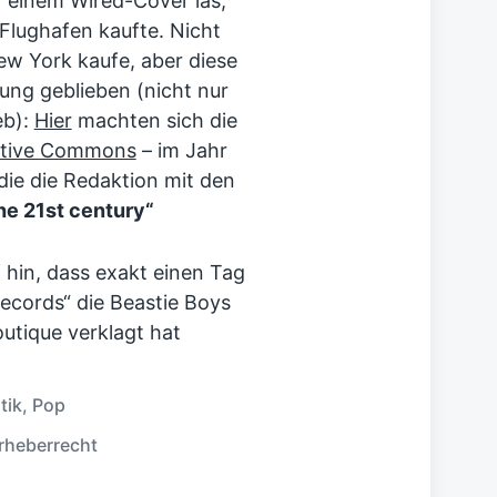
einem Wired-Cover las,
Flughafen kaufte. Nicht
ew York kaufe, aber diese
ung geblieben (nicht nur
eb):
Hier
machten sich die
ative Commons
– im Jahr
 die die Redaktion mit den
he 21st century“
 hin, dass exakt einen Tag
cords“ die Beastie Boys
utique verklagt hat
tik
,
Pop
rheberrecht