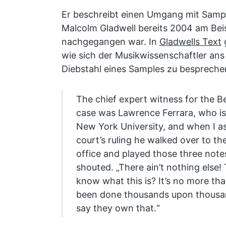
Er beschreibt einen Umgang mit Sampl
Malcolm Gladwell bereits 2004 am Beis
nachgegangen war. In
Gladwells Text
g
wie sich der Musikwissenschaftler ans 
Diebstahl eines Samples zu bespreche
The chief expert witness for the Be
case was Lawrence Ferrara, who is 
New York University, and when I as
court’s ruling he walked over to the
office and played those three notes: 
shouted. „There ain’t nothing else
know what this is? It’s no more than
been done thousands upon thousan
say they own that.“