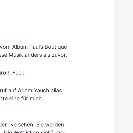
vom Album
Paul’s Boutique
diese Musik anders als zuvor.
groß. Fuck.
uf auf Adam Yauch alias
te eine für mich
der live sehen. Sie werden
 Die Welt ist so viel ärmer