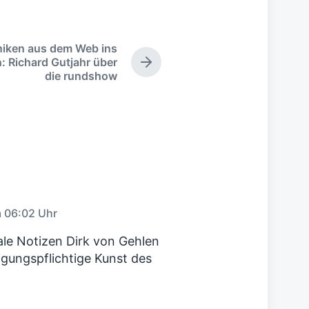
niken aus dem Web ins
: Richard Gutjahr über
N
die rundshow
ä
c
h
s
t
e
r
B
e
i
m 06:02 Uhr
t
r
tale Notizen Dirk von Gehlen
a
gungspflichtige Kunst des
g
: