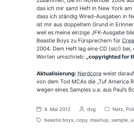
zusammen, die im November 2004 auf 
das ich mir samt Heft in New York am 
dass ich ständig Wired-Ausgaben in N
ist mir aus doppeltem Grund in Erinner
weil es meine einzige JFK-Ausgabe bli
Beastie Boys zu Fürsprechern für
Cre
2004. Dem Heft lag eine CD (sic!) bei,
Worten umschrieb:
„copyrighted for t
Aktualisierung:
Nerdcore
weist darauf
von dem Tod MCAs die „Tuf America Re
wegen eines Samples u.a. aus Paul’s Bo
8. Mai 2012
G
dvg
Netz
,
Poli
V
V
e
e
e
beastie boys
,
copy
,
mashup
,
sample
,
u
S
s
r
r
c
c
ö