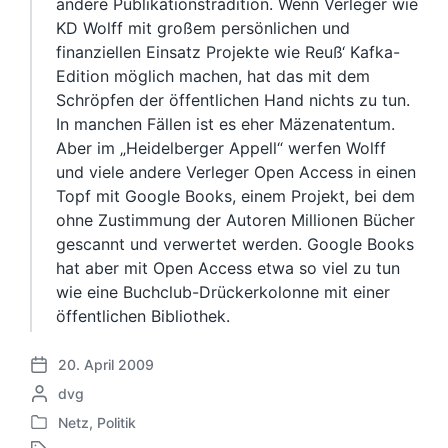
andere Publikationstradition. Wenn Verleger wie
KD Wolff mit großem persönlichen und
finanziellen Einsatz Projekte wie Reuß‘ Kafka-
Edition möglich machen, hat das mit dem
Schröpfen der öffentlichen Hand nichts zu tun.
In manchen Fällen ist es eher Mäzenatentum.
Aber im „Heidelberger Appell“ werfen Wolff
und viele andere Verleger Open Access in einen
Topf mit Google Books, einem Projekt, bei dem
ohne Zustimmung der Autoren Millionen Bücher
gescannt und verwertet werden. Google Books
hat aber mit Open Access etwa so viel zu tun
wie eine Buchclub-Drückerkolonne mit einer
öffentlichen Bibliothek.
20. April 2009
V
G
dvg
e
e
r
Netz
,
Politik
V
s
ö