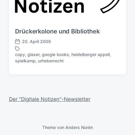
Drückerkolone und Bibliothek
20. April 2009
V
e
copy
,
glaser
,
google books
,
heidelberger appell
,
r
S
spielkamp
,
urheberrecht
ö
c
f
h
f
l
e
a
n
g
t
w
Der "Digitale Notizen"-Newsletter
l
ö
i
r
c
t
h
e
u
Theme von
Anders Norén
r
n