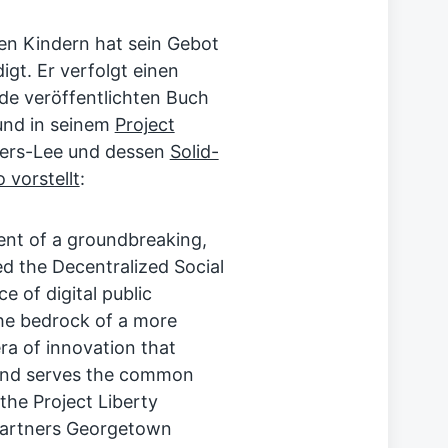
ben Kindern hat sein Gebot
gt. Er verfolgt einen
de veröffentlichten Buch
und in seinem
Project
rners-Lee und dessen
Solid-
o vorstellt
:
ent of a groundbreaking,
ed the Decentralized Social
ece of digital public
the bedrock of a more
ra of innovation that
and serves the common
 the Project Liberty
 partners Georgetown