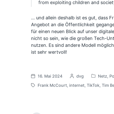
from exploiting children and society
… und allein deshalb ist es gut, dass
Angebot an die Öffentlichkeit gegang
für einen neuen Blick auf unser digit
nicht so sein, wie die großen Tech-U
nutzen. Es sind andere Modell möglich.
ist sehr wertvoll!
16. Mai 2024
G
dvg
Netz
,
Po
V
V
e
e
e
Frank McCourt
,
internet
,
TikTok
,
Tim B
S
s
r
r
c
c
ö
ö
h
h
f
f
l
r
f
f
a
i