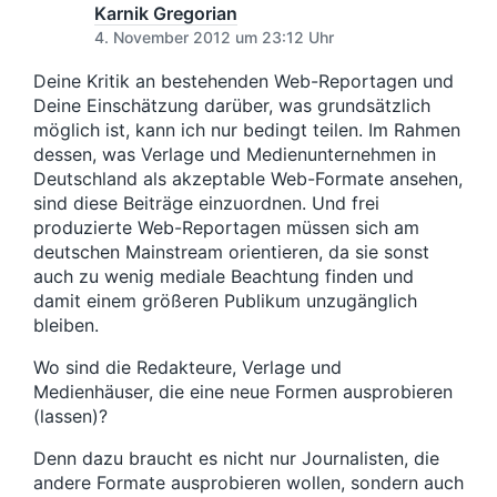
t
r
Karnik Gregorian
B
u
B
4. November 2012 um 23:12 Uhr
e
m
e
i
i
Deine Kritik an bestehenden Web-Reportagen und
t
t
Deine Einschätzung darüber, was grundsätzlich
r
r
möglich ist, kann ich nur bedingt teilen. Im Rahmen
a
a
g
dessen, was Verlage und Medienunternehmen in
g
:
Deutschland als akzeptable Web-Formate ansehen,
:
sind diese Beiträge einzuordnen. Und frei
produzierte Web-Reportagen müssen sich am
deutschen Mainstream orientieren, da sie sonst
auch zu wenig mediale Beachtung finden und
damit einem größeren Publikum unzugänglich
bleiben.
Wo sind die Redakteure, Verlage und
Medienhäuser, die eine neue Formen ausprobieren
(lassen)?
Denn dazu braucht es nicht nur Journalisten, die
andere Formate ausprobieren wollen, sondern auch