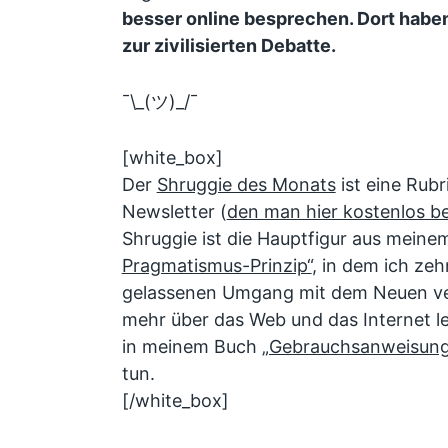
besser online besprechen. Dort habe
zur zivilisierten Debatte.
¯\_(ツ)_/¯
[white_box]
Der
Shruggie des Monats
ist eine Rub
Newsletter (
den man hier kostenlos be
Shruggie ist die Hauptfigur aus mein
Pragmatismus-Prinzip“
, in dem ich ze
gelassenen Umgang mit dem Neuen v
mehr über das Web und das Internet le
in meinem Buch
„Gebrauchsanweisung 
tun.
[/white_box]