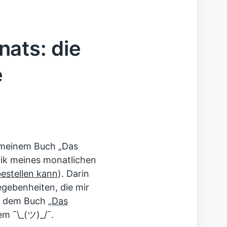
ats: die
e
 meinem Buch „Das
rik meines monatlichen
estellen kann
). Darin
gebenheiten, die mir
us dem Buch
„Das
m ¯\_(ツ)_/¯.