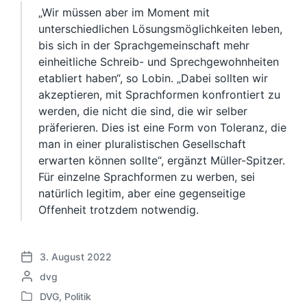
„Wir müssen aber im Moment mit
unterschiedlichen Lösungsmöglichkeiten leben,
bis sich in der Sprachgemeinschaft mehr
einheitliche Schreib- und Sprechgewohnheiten
etabliert haben“, so Lobin. „Dabei sollten wir
akzeptieren, mit Sprachformen konfrontiert zu
werden, die nicht die sind, die wir selber
präferieren. Dies ist eine Form von Toleranz, die
man in einer pluralistischen Gesellschaft
erwarten können sollte“, ergänzt Müller-Spitzer.
Für einzelne Sprachformen zu werben, sei
natürlich legitim, aber eine gegenseitige
Offenheit trotzdem notwendig.
3. August 2022
V
G
dvg
e
e
r
DVG
,
Politik
V
s
ö