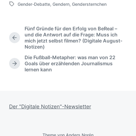
Gender-Debatte
,
Gendern
,
Gendersternchen
e
c
f
S
r
h
f
c
ö
r
e
h
f
i
n
l
Fünf Gründe für den Erfolg von BeReal –
f
e
t
a
und die Antwort auf die Frage: Muss ich
e
b
l
g
V
mich jetzt selbst filmen? (Digitale August-
n
e
i
w
o
Notizen)
t
n
c
ö
r
l
v
Die Fußball-Metapher: was man von 22
h
r
h
i
o
Goals über erzählenden Journalismus
u
e
t
N
c
lernen kann
n
n
r
e
ä
h
i
g
r
c
t
g
s
h
i
e
d
s
n
r
a
t
B
t
e
Der "Digitale Notizen"-Newsletter
e
r
u
i
B
m
t
e
r
i
a
t
Theme von
Anders Norén