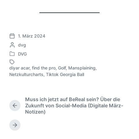
1. März 2024
V
G
dvg
e
e
r
DVG
V
s
ö
e
c
f
diyar acar
,
find the pro
,
Golf
,
Mansplaining
,
r
h
S
f
Netzkulturcharts
,
Tiktok Georgia Ball
ö
r
c
e
f
i
h
n
f
e
l
t
e
b
a
l
Muss ich jetzt auf BeReal sein? Über die
n
e
g
i
Zukunft von Social-Media (Digitale März-
V
t
n
w
c
Notizen)
o
l
v
ö
h
r
i
o
r
u
h
N
c
n
t
n
e
ä
h
e
g