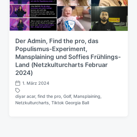
Der Admin, Find the pro, das
Populismus-Experiment,
Mansplaining und Soffies Frühlings-
Land (Netzkulturcharts Februar
2024)
1. März 2024
V
e
diyar acar
,
find the pro
,
Golf
,
Mansplaining
,
r
S
Netzkulturcharts
,
Tiktok Georgia Ball
ö
c
f
h
f
l
e
a
n
g