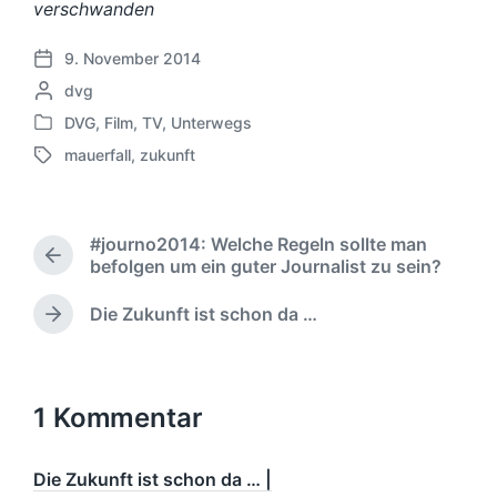
verschwanden
9. November 2014
V
G
dvg
e
e
r
DVG
,
Film
,
TV
,
Unterwegs
V
s
ö
mauerfall
,
zukunft
e
c
f
S
r
h
f
c
ö
r
e
h
f
i
n
l
#journo2014: Welche Regeln sollte man
f
e
t
a
V
befolgen um ein guter Journalist zu sein?
e
b
l
g
o
n
e
i
w
r
Die Zukunft ist schon da …
t
N
n
c
ö
h
l
ä
v
h
r
e
i
c
o
u
r
t
h
c
n
n
i
e
s
1 Kommentar
h
g
g
r
t
t
e
s
e
i
r
d
r
Die Zukunft ist schon da … |
n
B
a