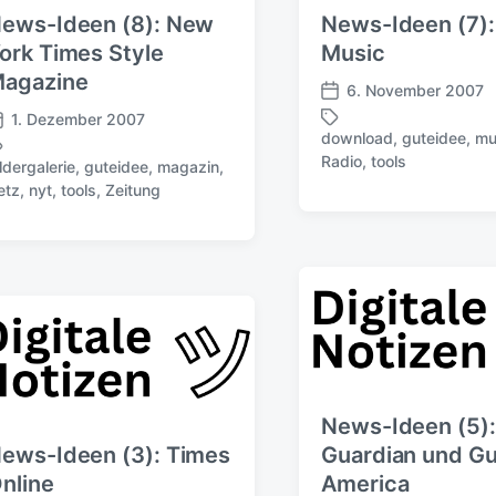
u
r
ews-Ideen (8): New
News-Ideen (7)
n
g
ork Times Style
Music
s
agazine
6. November 2007
d
V
a
1. Dezember 2007
e
download
,
guteidee
,
mu
t
r
S
Radio
,
tools
u
ldergalerie
,
guteidee
,
magazin
,
ö
c
m
etz
,
nyt
,
tools
,
Zeitung
f
h
f
l
e
a
n
g
t
w
l
ö
i
r
c
t
h
e
u
r
News-Ideen (5):
n
g
ews-Ideen (3): Times
Guardian und Gu
s
nline
America