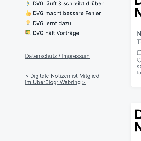
DVG läuft & schreibt drüber
DVG macht bessere Fehler
DVG lernt dazu
DVG hält Vorträge
N
T
Datenschutz / Impressum
V
e
d
r
S
t
<
Digitale Notizen ist Mitglied
ö
c
im UberBlogr Webring
>
f
h
f
l
e
a
n
g
t
w
l
ö
i
r
c
t
h
e