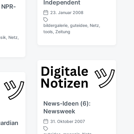
g
Independent
: NPR-
s
23. Januar 2008
d
V
a
e
bildergalerie
,
guteidee
,
Netz
,
t
r
S
tools
,
Zeitung
u
ö
c
sik
,
Netz
,
m
f
h
f
l
e
a
n
g
t
w
l
ö
i
r
c
t
h
e
u
r
News-Ideen (6):
n
g
Newsweek
s
31. Oktober 2007
ardian
d
V
a
e