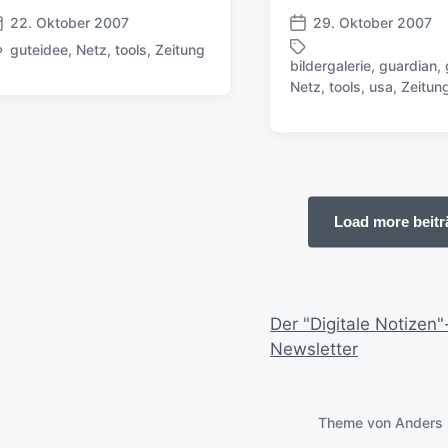
d
a
22. Oktober 2007
29. Oktober 2007
V
t
guteidee
,
Netz
,
tools
,
Zeitung
e
u
bildergalerie
,
guardian
,
r
S
m
Netz
,
tools
,
usa
,
Zeitun
ö
c
f
h
f
l
e
a
n
g
t
w
Load more beitr
l
ö
i
r
c
t
h
e
u
r
Der "Digitale Notizen"
n
Newsletter
g
s
d
a
Theme von
Anders 
t