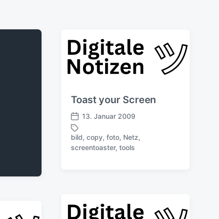
Toast your Screen
13. Januar 2009
V
e
bild
,
copy
,
foto
,
Netz
,
r
S
screentoaster
,
tools
ö
c
f
h
f
l
e
a
n
g
t
w
l
ö