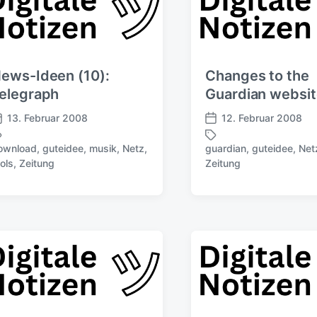
ews-Ideen (10):
Changes to the
elegraph
Guardian websi
13. Februar 2008
12. Februar 2008
V
e
ownload
,
guteidee
,
musik
,
Netz
,
guardian
,
guteidee
,
Net
r
S
ools
,
Zeitung
Zeitung
ö
c
f
h
f
l
e
a
n
g
t
w
l
ö
i
r
c
t
h
e