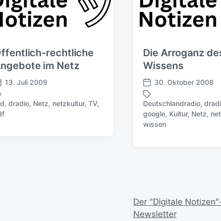
ffentlich-rechtliche
Die Arroganz de
ngebote im Netz
Wissens
13. Juli 2009
30. Oktober 2008
V
e
rd
,
dradio
,
Netz
,
netzkultur
,
TV
,
Deutschlandradio
,
drad
r
df
google
,
Kultur
,
Netz
,
net
S
ö
wissen
c
f
h
f
l
e
a
n
g
t
w
l
ö
i
r
Der "Digitale Notizen"
c
t
h
Newsletter
e