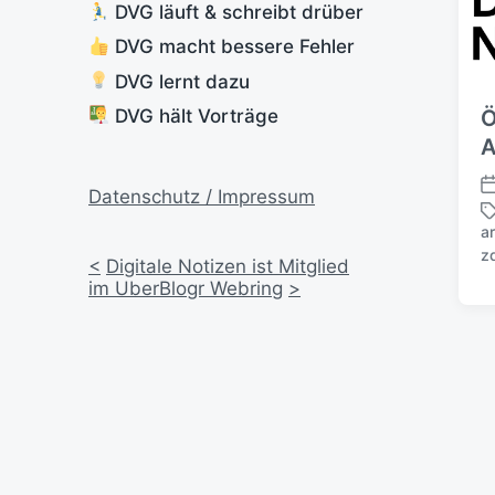
DVG läuft & schreibt drüber
DVG macht bessere Fehler
DVG lernt dazu
DVG hält Vorträge
Ö
A
Datenschutz / Impressum
V
e
a
r
S
z
<
Digitale Notizen ist Mitglied
ö
c
im UberBlogr Webring
>
f
h
f
l
e
a
n
g
t
w
l
ö
i
r
c
t
h
e