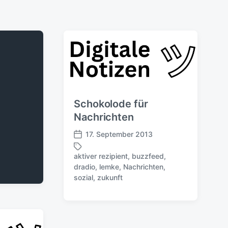
Schokolode für
Nachrichten
17. September 2013
V
e
aktiver rezipient
,
buzzfeed
,
r
dradio
,
lemke
,
Nachrichten
,
S
ö
sozial
,
zukunft
c
f
h
f
l
e
a
n
g
t