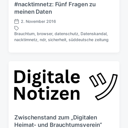
#nacktimnetz: Fünf Fragen zu
n
meinen Daten
g
s
2. November 2016
d
V
a
e
Brauchtum
,
browser
,
datenschutz
,
Datenskandal
,
t
r
S
nacktimnetz
,
ndr
,
sicherheit
,
süddeutsche zeitung
u
ö
c
m
f
h
f
l
e
a
n
g
t
w
l
ö
i
r
c
t
h
e
u
r
n
g
Zwischenstand zum „Digitalen
s
Heimat- und Brauchtumsverein“
d