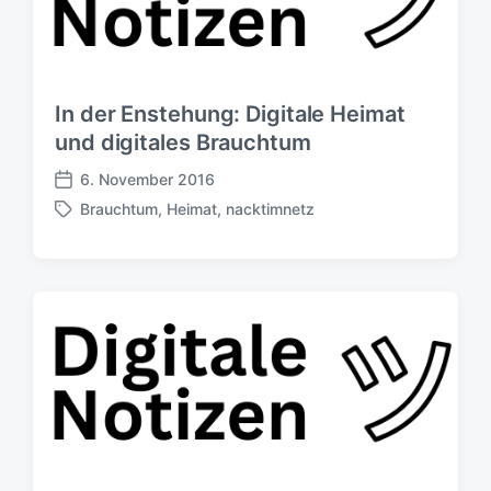
In der Enstehung: Digitale Heimat
und digitales Brauchtum
6. November 2016
V
Brauchtum
,
Heimat
,
nacktimnetz
e
S
r
c
ö
h
f
l
f
a
e
g
n
w
t
ö
l
r
i
t
c
e
h
r
u