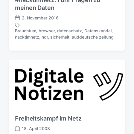
#nacktimnetz: Fünf Fragen zu
s
meinen Daten
d
a
2. November 2016
V
t
e
u
Brauchtum
,
browser
,
datenschutz
,
Datenskandal
,
r
S
m
nacktimnetz
,
ndr
,
sicherheit
,
süddeutsche zeitung
ö
c
f
h
f
l
e
a
n
g
t
w
l
ö
i
r
c
t
h
e
u
r
n
g
Freiheitskampf im Netz
s
d
18. April 2008
V
a