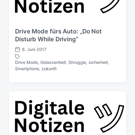
Drive Mode fürs Auto: „Do Not
Disturb While Driving“
6. Juni 2017
V
e
Drive Mode
,
Gelassenheit
,
Shruggie
,
sicherheit
,
r
S
Smartphone
,
zukunft
ö
c
f
h
f
l
e
a
n
g
t
w
l
ö
i
r
c
t
h
e
u