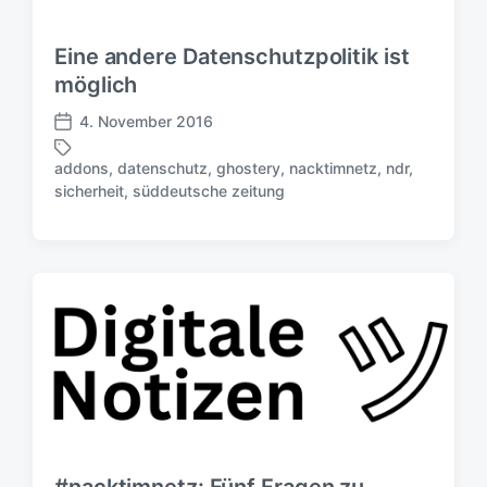
r
n
g
Eine andere Datenschutzpolitik ist
s
möglich
d
a
4. November 2016
V
t
e
u
addons
,
datenschutz
,
ghostery
,
nacktimnetz
,
ndr
,
r
S
m
sicherheit
,
süddeutsche zeitung
ö
c
f
h
f
l
e
a
n
g
t
w
l
ö
i
r
c
t
h
e
u
r
n
g