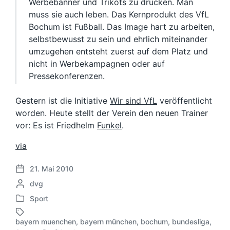
Werbebanner und Trikots zu drucken. Man
muss sie auch leben. Das Kernprodukt des VfL
Bochum ist Fußball. Das Image hart zu arbeiten,
selbstbewusst zu sein und ehrlich miteinander
umzugehen entsteht zuerst auf dem Platz und
nicht in Werbekampagnen oder auf
Pressekonferenzen.
Gestern ist die Initiative
Wir sind VfL
veröffentlicht
worden. Heute stellt der Verein den neuen Trainer
vor: Es ist Friedhelm
Funkel
.
via
21. Mai 2010
V
G
dvg
e
e
r
Sport
V
s
ö
e
c
f
bayern muenchen
,
bayern münchen
,
bochum
,
bundesliga
,
r
h
S
f