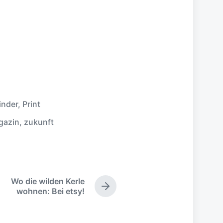
inder
,
Print
gazin
,
zukunft
Wo die wilden Kerle
N
wohnen: Bei etsy!
ä
c
h