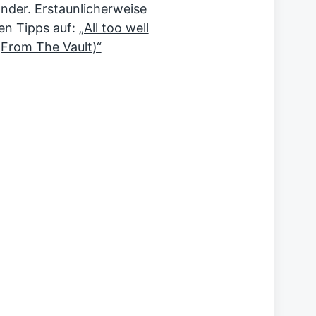
nder. Erstaunlicherweise
en Tipps auf:
„All too well
 (From The Vault)“