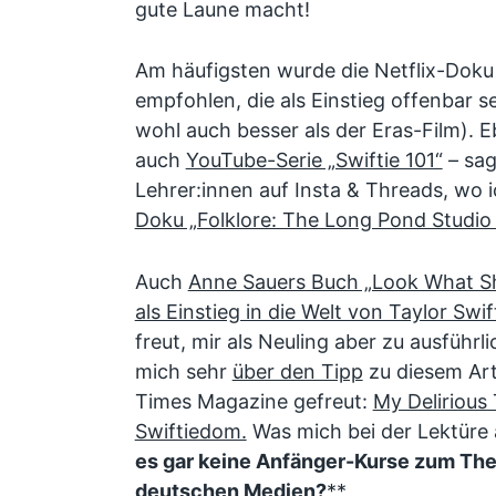
gute Laune macht!
Am häufigsten wurde die Netflix-Dok
empfohlen, die als Einstieg offenbar s
wohl auch besser als der Eras-Film). E
auch
YouTube-Serie „Swiftie 101“
– sag
Lehrer:innen auf Insta & Threads, wo 
Doku „Folklore: The Long Pond Studio
Auch
Anne Sauers Buch „Look What S
als Einstieg in die Welt von Taylor Swif
freut, mir als Neuling aber zu ausführli
mich sehr
über den Tipp
zu diesem Art
Times Magazine gefreut:
My Delirious 
Swiftiedom.
Was mich bei der Lektüre a
es gar keine Anfänger-Kurse zum Them
deutschen Medien?
**