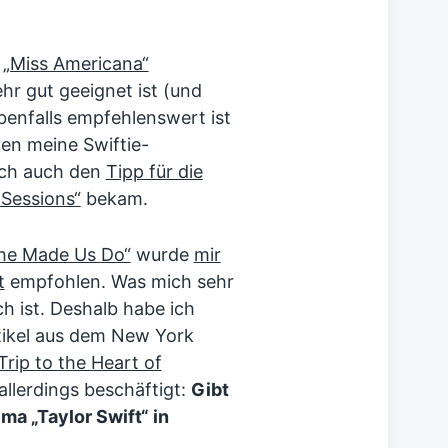
u
„Miss Americana“
ehr gut geeignet ist (und
benfalls empfehlenswert ist
en meine Swiftie-
ich auch den
Tipp für die
 Sessions“
bekam.
he Made Us Do“
wurde
mir
t
empfohlen. Was mich sehr
ch ist. Deshalb habe ich
ikel aus dem New York
Trip to the Heart of
llerdings beschäftigt:
Gibt
a „Taylor Swift“ in