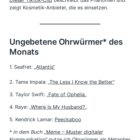
Dieser Tiktok-Clip
beschreibt das Phänomen und
zeigt Kosmetik-Anbieter, die es einsetzen.
Ungebetene Ohrwürmer* des
Monats
1. Seafret:
„Atlantis“
2. Tame Impala:
„The Less I Know the Better“
3. Taylor Swift: „
Fate of Ophelia
„
4. Raye:
„Where Is My Husband?
„
5. Kendrick Lamar:
Peeckaboo
*
in dem Buch
„Meme – Muster digitaler
Kommunikation“
nutze ich Ohrwürmer als Metapher