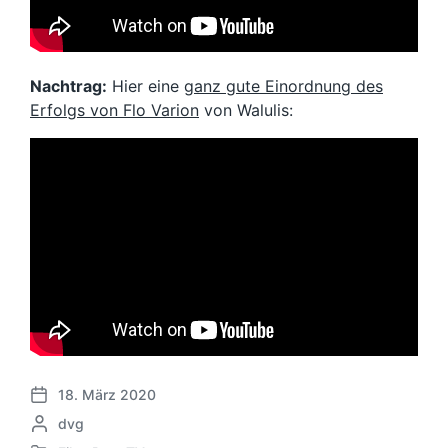
Nachtrag:
Hier eine
ganz gute Einordnung des
Erfolgs von Flo Varion
von Walulis:
18. März 2020
V
G
dvg
e
e
r