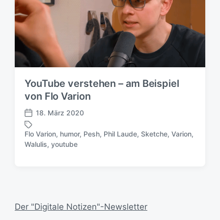
YouTube verstehen – am Beispiel
von Flo Varion
18. März 2020
V
e
Flo Varion
,
humor
,
Pesh
,
Phil Laude
,
Sketche
,
Varion
,
r
S
Walulis
,
youtube
ö
c
f
h
f
l
e
a
n
g
t
w
Der "Digitale Notizen"-Newsletter
l
ö