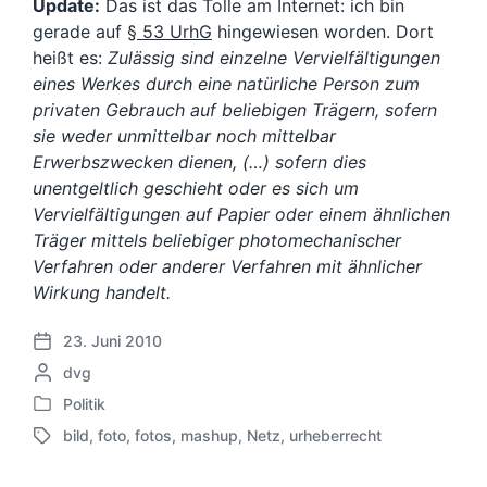
Update:
Das ist das Tolle am Internet: ich bin
gerade auf
§ 53 UrhG
hingewiesen worden. Dort
heißt es:
Zulässig sind einzelne Vervielfältigungen
eines Werkes durch eine natürliche Person zum
privaten Gebrauch auf beliebigen Trägern, sofern
sie weder unmittelbar noch mittelbar
Erwerbszwecken dienen, (…) sofern dies
unentgeltlich geschieht oder es sich um
Vervielfältigungen auf Papier oder einem ähnlichen
Träger mittels beliebiger photomechanischer
Verfahren oder anderer Verfahren mit ähnlicher
Wirkung handelt.
23. Juni 2010
V
G
dvg
e
e
r
Politik
V
s
ö
bild
,
foto
,
fotos
,
mashup
,
Netz
,
urheberrecht
e
c
f
S
r
h
f
c
ö
r