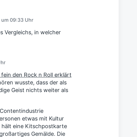
r
B
e
i
3 um 09:33 Uhr
t
r
 Vergleichs, in welcher
a
g
:
Uhr
 fein den Rock n Roll erklärt
ören wusste, dass der als
ge Geist nichts weiter als
 Contentindustrie
rsonen etwas mit Kultur
 hält eine Kitschpostkarte
 großartiges Gemälde. Die