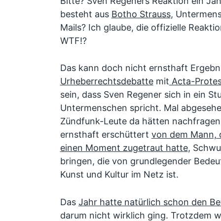
Bitte? Sven Regeners Reaktion ein J
besteht aus
Botho Strauss
, Untermen
Mails? Ich glaube, die offizielle Reakt
WTF!?
Das kann doch nicht ernsthaft Ergebn
Urheberrechtsdebatte
mit
Acta-Prote
sein, dass Sven Regener sich in ein St
Untermenschen spricht. Mal abgesehe
Zündfunk-Leute da hätten nachfragen 
ernsthaft erschüttert
von dem Mann, d
einen Moment zugetraut hatte
, Schwu
bringen, die von grundlegender Bede
Kunst und Kultur im Netz ist.
Das
Jahr hatte natürlich schon den B
darum nicht wirklich ging. Trotzdem w