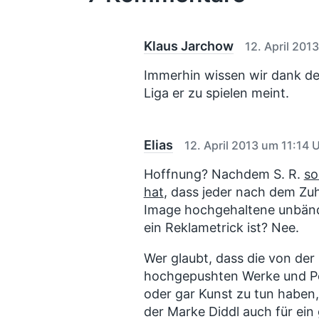
n
g
t
u
e
i
n
r
n
g
B
Klaus Jarchow
12. April 201
e
s
i
Immerhin wissen wir dank des
d
t
Liga er zu spielen meint.
a
r
t
a
u
g
:
Elias
12. April 2013 um 11:14 
m
Hoffnung? Nachdem S. R.
so
hat
, dass jeder nach dem Zuh
Image hochgehaltene unbändi
ein Reklametrick ist? Nee.
Wer glaubt, dass die von der
hochgepushten Werke und Pe
oder gar Kunst zu tun haben,
der Marke Diddl auch für ein