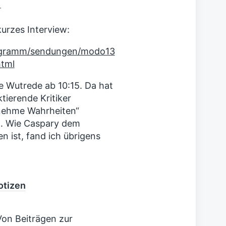
r
kurzes Interview:
rogramm/sendungen/modo13
html
 Wutrede ab 10:15. Da hat
ktierende Kritiker
enehme Wahrheiten“
n). Wie Caspary dem
 ist, fand ich übrigens
otizen
Von Beiträgen zur