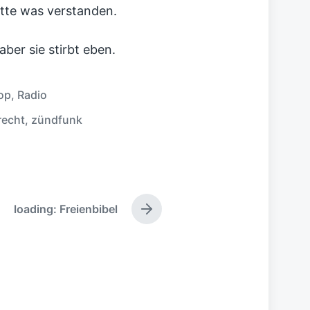
tte was verstanden.
aber sie stirbt eben.
op
,
Radio
recht
,
zündfunk
loading: Freienbibel
N
ä
c
h
s
t
e