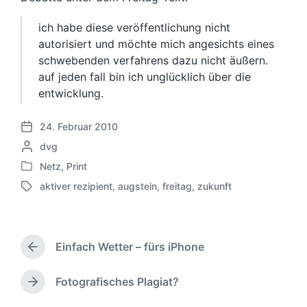
ich habe diese veröffentlichung nicht
autorisiert und möchte mich angesichts eines
schwebenden verfahrens dazu nicht äußern.
auf jeden fall bin ich unglücklich über die
entwicklung.
24. Februar 2010
V
G
dvg
e
e
r
Netz
,
Print
V
s
ö
aktiver rezipient
,
augstein
,
freitag
,
zukunft
e
c
f
S
r
h
f
c
ö
r
e
h
f
i
n
l
f
Einfach Wetter – fürs iPhone
e
t
a
V
e
b
l
g
o
n
e
i
w
r
Fotografisches Plagiat?
N
t
n
c
h
ö
ä
l
v
h