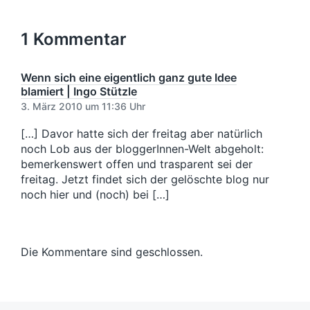
e
r
c
i
o
r
u
t
h
c
n
i
n
e
s
1 Kommentar
h
g
g
r
t
t
e
s
e
i
r
d
r
Wenn sich eine eigentlich ganz gute Idee
n
B
a
B
blamiert | Ingo Stützle
e
t
e
3. März 2010 um 11:36 Uhr
i
u
i
t
m
t
[…] Davor hatte sich der freitag aber natürlich
r
r
noch Lob aus der bloggerInnen-Welt abgeholt:
a
a
bemerkenswert offen und trasparent sei der
g
g
freitag. Jetzt findet sich der gelöschte blog nur
:
:
noch hier und (noch) bei […]
Die Kommentare sind geschlossen.