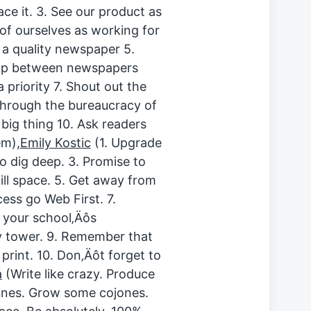
ce it. 3. See our product as
of ourselves as working for
 a quality newspaper 5.
ship between newspapers
 priority 7. Shout out the
through the bureaucracy of
ig thing 10. Ask readers
em),
Emily Kostic
(1. Upgrade
o dig deep. 3. Promise to
fill space. 5. Get away from
cess go Web First. 7.
h your school‚Äôs
ry tower. 9. Remember that
 print. 10. Don‚Äôt forget to
a
(Write like crazy. Produce
lines. Grow some cojones.