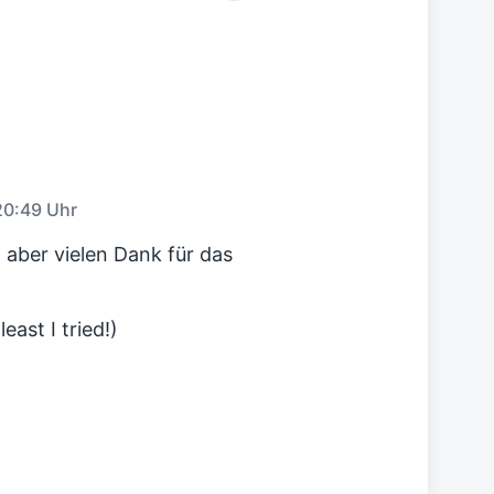
ä
c
h
s
t
e
r
B
e
i
20:49 Uhr
t
r
 aber vielen Dank für das
a
g
:
east I tried!)