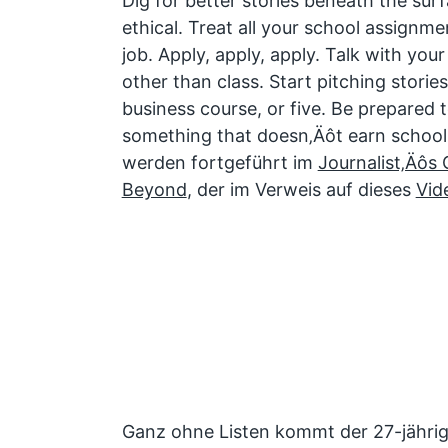
Dig for better stories beneath the sur
ethical. Treat all your school assignmen
job. Apply, apply, apply. Talk with yo
other than class. Start pitching stories
business course, or five. Be prepared 
something that doesn‚Äôt earn school 
werden fortgeführt im
Journalist‚Äôs
Beyond
, der im Verweis auf dieses
Vid
Ganz ohne Listen kommt der 27-jährige