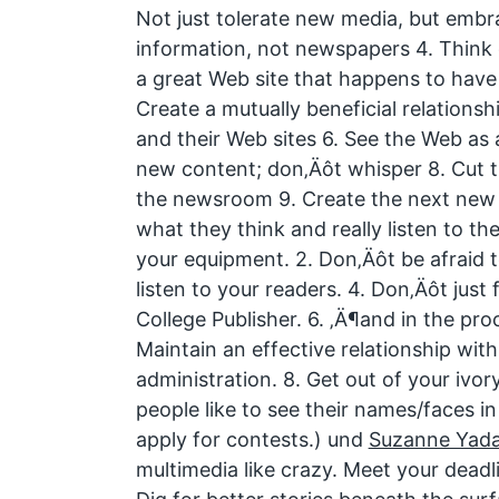
Not just tolerate new media, but embra
information, not newspapers 4. Think 
a great Web site that happens to have
Create a mutually beneficial relation
and their Web sites 6. See the Web as a
new content; don‚Äôt whisper 8. Cut 
the newsroom 9. Create the next new b
what they think and really listen to th
your equipment. 2. Don‚Äôt be afraid t
listen to your readers. 4. Don‚Äôt just 
College Publisher. 6. ‚Ä¶and in the pro
Maintain an effective relationship wit
administration. 8. Get out of your ivo
people like to see their names/faces in
apply for contests.) und
Suzanne Yad
multimedia like crazy. Meet your dead