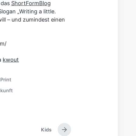
– das
ShortFormBlog
ogan „Writing a little.
ill – und zumindest einen
a
kwout
,
Print
kunft
Kids
N