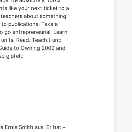
face. Be absolutely, 100%
ts like your next ticket to a
ur teachers about something
 to publications. Take a
to go entrepreneurial. Learn
units. Read. Teach.) und
 Guide to Owning 2009 and
eo
gipfelt:
 Ernie Smith aus. Er hat –