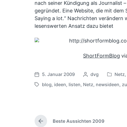
nach seiner Kündigung als Journalist 
gegründet. Eine Website, die mit dem Sl
Saying a lot.“ Nachrichten verändern w
lesenswerten Ansatz dazu bietet
ShortFormBlog
vi
5. Januar 2009
G
dvg
Netz
V
V
e
e
e
blog
,
ideen
,
listen
,
Netz
,
newsideen
,
zu
S
s
r
r
c
c
ö
ö
h
h
f
f
l
r
f
f
a
i
e
e
Beste Aussichten 2009
g
e
V
n
n