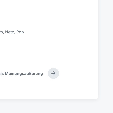
lm
,
Netz
,
Pop
 als Meinungsäußerung
N
ä
c
h
s
t
e
r