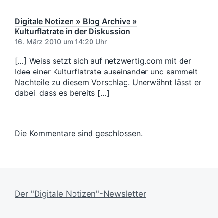
t
t
e
s
e
i
r
d
r
Digitale Notizen » Blog Archive »
n
B
a
B
Kulturflatrate in der Diskussion
e
t
e
16. März 2010 um 14:20 Uhr
i
u
i
t
m
t
[…] Weiss setzt sich auf netzwertig.com mit der
r
r
Idee einer Kulturflatrate auseinander und sammelt
a
a
Nachteile zu diesem Vorschlag. Unerwähnt lässt er
g
g
dabei, dass es bereits […]
:
:
Die Kommentare sind geschlossen.
Der "Digitale Notizen"-Newsletter