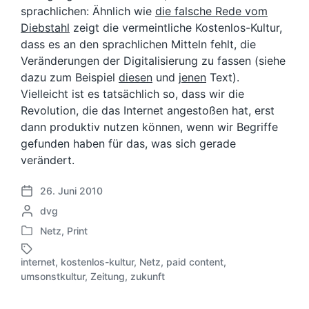
sprachlichen: Ähnlich wie
die falsche Rede vom
Diebstahl
zeigt die vermeintliche Kostenlos-Kultur,
dass es an den sprachlichen Mitteln fehlt, die
Veränderungen der Digitalisierung zu fassen (siehe
dazu zum Beispiel
diesen
und
jenen
Text).
Vielleicht ist es tatsächlich so, dass wir die
Revolution, die das Internet angestoßen hat, erst
dann produktiv nutzen können, wenn wir Begriffe
gefunden haben für das, was sich gerade
verändert.
26. Juni 2010
V
G
dvg
e
e
r
Netz
,
Print
V
s
ö
e
c
f
internet
,
kostenlos-kultur
,
Netz
,
paid content
,
r
h
S
f
umsonstkultur
,
Zeitung
,
zukunft
ö
r
c
e
f
i
h
n