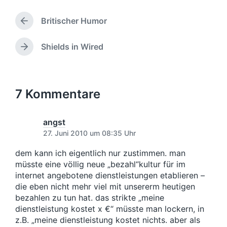
f
e
l
t
e
b
a
l
Britischer Humor
n
e
g
V
i
t
n
o
w
c
l
r
v
ö
h
Shields in Wired
N
i
h
o
r
u
ä
c
e
n
t
n
c
h
r
e
g
h
i
t
r
s
s
7 Kommentare
g
i
d
t
e
n
a
e
r
t
r
angst
B
u
B
27. Juni 2010 um 08:35 Uhr
e
e
m
i
i
dem kann ich eigentlich nur zustimmen. man
t
t
müsste eine völlig neue „bezahl“kultur für im
r
r
internet angebotene dienstleistungen etablieren –
a
a
die eben nicht mehr viel mit unsererm heutigen
g
g
:
bezahlen zu tun hat. das strikte „meine
:
dienstleistung kostet x €“ müsste man lockern, in
z.B. „meine dienstleistung kostet nichts. aber als