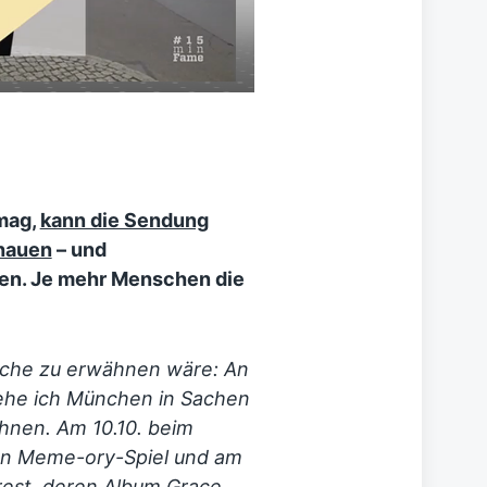
 mag,
kann die Sendung
chauen
– und
hen. Je mehr Menschen die
ache zu erwähnen wäre: An
he ich München in Sachen
hnen. Am 10.10. beim
en Meme-ory-Spiel und am
rest
, deren Album
Grace