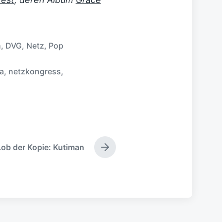
h
,
DVG
,
Netz
,
Pop
la
,
netzkongress
,
Lob der Kopie: Kutiman
N
ä
c
h
s
t
e
r