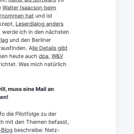
e
Walter Isaacson beim
ternommen hat
und ist
nzept,
Leserdialog anders
, werde ich in den nächsten
lag
und den Berliner
ausfinden. A
lle Details gibt
ben heute auch
dpa
,
W&V
ichtet. Was mich natürlich
l, muss eine Mail an
en!
 die Pilotfolge zu der
ich mit den Themen befasst,
Blog
beschreibe: Netz-