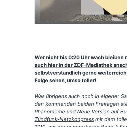
Wer nicht bis 0:20 Uhr wach bleiben
auch hier in der ZDF-Mediathek ans
selbstverständlich gerne weiterreic
Folge sehen, umso toller!
Was übrigens auch noch in eigener S
den kommenden beiden Freitagen ste
Phänomeme
und
Neue Version
auf Bü
Zündfunk-Netzkongress
mit dem toll
17.10.
mit der wunderbaren Band
A Fo