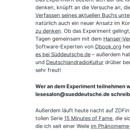
denken, knüpft an die Versuche an, di
Verfassen seines aktuellen Buchs un
natürlich auch ein neuer Ansatz im Ko
zu denken
. Ob das Experiment gelingt
Tagen gemeinsam mit dem
Hanser-Ver
Software-Experten von
Dbook.org
her
es bei Süddeutsche.de
– außerdem ha
und
DeutschlandradioKultur
drüber ber
sehr freut!
Wer an dem Experiment teilnehmen wil
lesesalon@sueddeutsche.de schreib
Außerdem läuft heute nacht auf ZDFinfo
tollen Serie
15 Minutes of Fame
, die s
die ich seit einer Weile
im Phänomeme-