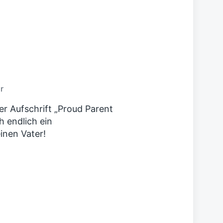
c
h
s
t
e
r
B
e
i
r
t
r
er Aufschrift „Proud Parent
a
ch endlich ein
g
inen Vater!
: