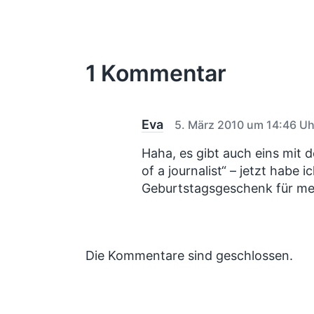
t
t
r
ö
e
l
l
h
r
n
i
i
e
t
v
r
c
c
e
o
1 Kommentar
i
h
h
r
n
g
t
u
e
i
n
r
n
g
B
Eva
5. März 2010 um 14:46 Uh
e
s
i
Haha, es gibt auch eins mit d
d
t
of a journalist“ – jetzt habe i
a
r
Geburtstagsgeschenk für me
t
a
u
g
:
m
Die Kommentare sind geschlossen.