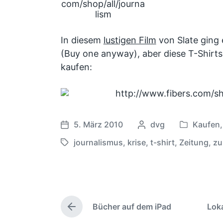
In diesem
lustigen Film
von Slate ging
(Buy one anyway), aber diese T-Shirts
kaufen:
5. März 2010
G
dvg
Kaufen
V
V
e
e
e
journalismus
,
krise
,
t-shirt
,
Zeitung
,
zu
S
s
r
r
c
c
ö
ö
h
h
f
f
l
r
f
f
a
i
e
e
Bücher auf dem iPad
Loka
g
e
V
n
n
w
b
o