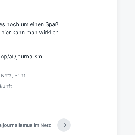
 es noch um einen Spaß
 hier kann man wirklich
,
Netz
,
Print
kunft
ljournalismus im Netz
N
ä